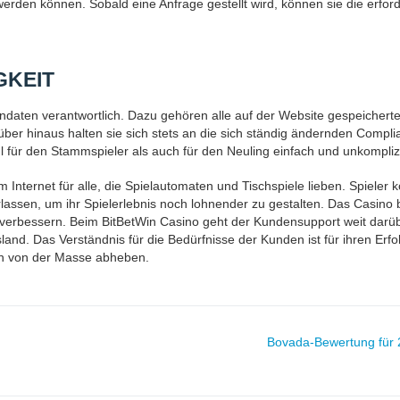
erden können. Sobald eine Anfrage gestellt wird, können sie die erfo
GKEIT
endaten verantwortlich. Dazu gehören alle auf der Website gespeicher
über hinaus halten sie sich stets an die sich ständig ändernden Compl
hl für den Stammspieler als auch für den Neuling einfach und unkomplizi
m Internet für alle, die Spielautomaten und Tischspiele lieben. Spieler 
lassen, um ihr Spielerlebnis noch lohnender zu gestalten. Das Casino
 verbessern. Beim BitBetWin Casino geht der Kundensupport weit darüb
land. Das Verständnis für die Bedürfnisse der Kunden ist für ihren Erf
ch von der Masse abheben.
Bovada-Bewertung für 2