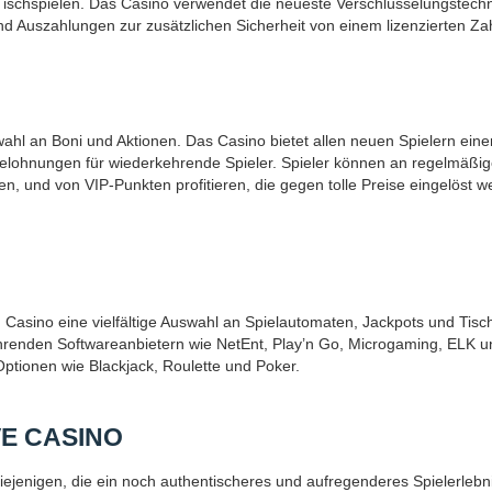
ischspielen. Das Casino verwendet die neueste Verschlüsselungstechno
nd Auszahlungen zur zusätzlichen Sicherheit von einem lizenzierten 
wahl an Boni und Aktionen. Das Casino bietet allen neuen Spielern eine
elohnungen für wiederkehrende Spieler. Spieler können an regelmäßi
n, und von VIP-Punkten profitieren, die gegen tolle Preise eingelöst 
 Casino eine vielfältige Auswahl an Spielautomaten, Jackpots und Tisc
enden Softwareanbietern wie NetEnt, Play’n Go, Microgaming, ELK un
Optionen wie Blackjack, Roulette und Poker.
VE CASINO
iejenigen, die ein noch authentischeres und aufregenderes Spielerlebn