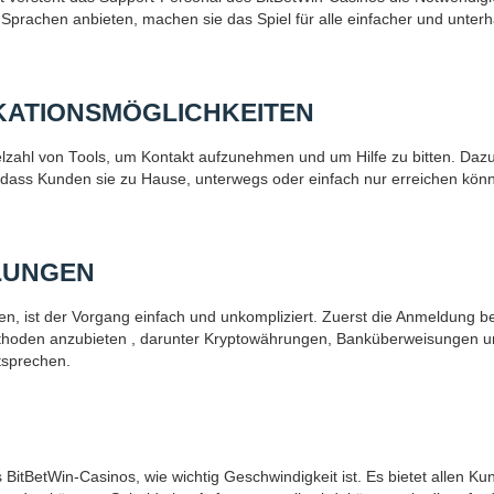
achen anbieten, machen sie das Spiel für alle einfacher und unterhalt
IKATIONSMÖGLICHKEITEN
elzahl von Tools, um Kontakt aufzunehmen und um Hilfe zu bitten. Daz
 dass Kunden sie zu Hause, unterwegs oder einfach nur erreichen kön
HLUNGEN
en, ist der Vorgang einfach und unkompliziert. Zuerst die Anmeldung b
ethoden anzubieten , darunter Kryptowährungen, Banküberweisungen u
ntsprechen.
tBetWin-Casinos, wie wichtig Geschwindigkeit ist. Es bietet allen Ku