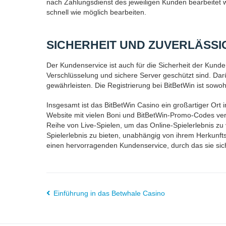
nach Zahlungsdienst des jeweiligen Kunden bearbeitet w
schnell wie möglich bearbeiten.
SICHERHEIT UND ZUVERLÄSSI
Der Kundenservice ist auch für die Sicherheit der Kund
Verschlüsselung und sichere Server geschützt sind. Dar
gewährleisten. Die Registrierung bei BitBetWin ist sowo
Insgesamt ist das BitBetWin Casino ein großartiger Ort i
Website mit vielen Boni und BitBetWin-Promo-Codes ver
Reihe von Live-Spielen, um das Online-Spielerlebnis zu
Spielerlebnis zu bieten, unabhängig von ihrem Herkunfts
einen hervorragenden Kundenservice, durch das sie si
BEITRAGSNAVIGATION
Einführung in das Betwhale Casino