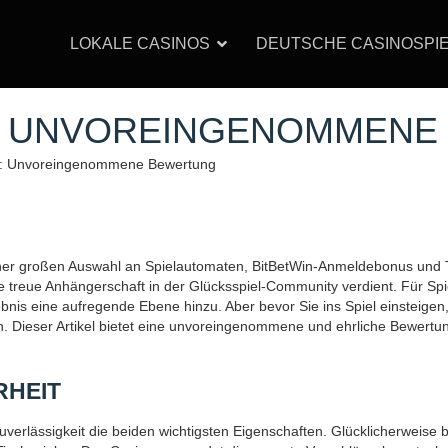
LOKALE CASINOS
DEUTSCHE CASINOSPI
tung-101.com
O: UNVOREINGENOMMEN
o: Unvoreingenommene Bewertung
iner großen Auswahl an Spielautomaten, BitBetWin-Anmeldebonus und Ti
 treue Anhängerschaft in der Glücksspiel-Community verdient. Für Spi
bnis eine aufregende Ebene hinzu. Aber bevor Sie ins Spiel einsteigen, 
. Dieser Artikel bietet eine unvoreingenommene und ehrliche Bewertu
RHEIT
erlässigkeit die beiden wichtigsten Eigenschaften. Glücklicherweise b