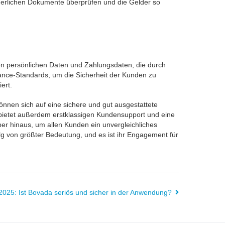
rderlichen Dokumente überprüfen und die Gelder so
ten persönlichen Daten und Zahlungsdaten, die durch
iance-Standards, um die Sicherheit der Kunden zu
ert.
können sich auf eine sichere und gut ausgestattete
 bietet außerdem erstklassigen Kundensupport und eine
er hinaus, um allen Kunden ein unvergleichliches
olg von größter Bedeutung, und es ist ihr Engagement für
025: Ist Bovada seriös und sicher in der Anwendung?