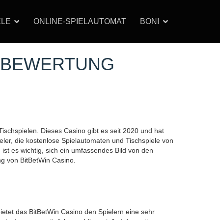
ELE
ONLINE-SPIELAUTOMAT
BONI
E BEWERTUNG
schspielen. Dieses Casino gibt es seit 2020 und hat
eler, die kostenlose Spielautomaten und Tischspiele von
ist es wichtig, sich ein umfassendes Bild von den
ng von BitBetWin Casino.
ietet das BitBetWin Casino den Spielern eine sehr